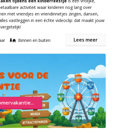
aken tijdens een kinderfeestje
is een vrolijke,
betaalbare activiteit waar kinderen nog lang over
lde Charly de officiële titel Nederlands Kampioen
en met vriendjes en vriendinnetjes zingen, dansen,
arlour Magic en in 2017 werd hij Nederlands
alles vastleggen in een échte videoclip: dat maakt jouw
chelen voor Kinderen
vergetelijk!
elaar Charly is onder andere te boeken voor:
Lees meer
aar
Binnen en buiten
“De Sjarlie Sjow”
rld
werken we met ervaren filmmakers die weten hoe
oochelshow voor een Kinderfeest
p een positieve manier moeten begeleiden. Speciaal
oochelen voor kinderen
estjes maken we een aangepaste versie van de lipdub:
arly Eureka Show
e-take, maar een vrolijke videoclip met losse, korte
rly Sint Surprise Show
 leuker voor kinderen!
van Toverlakei Evenblij
 altijd meerdere groepsfoto’s om zo nog meer leuke
 te creëren.
omervakantie...