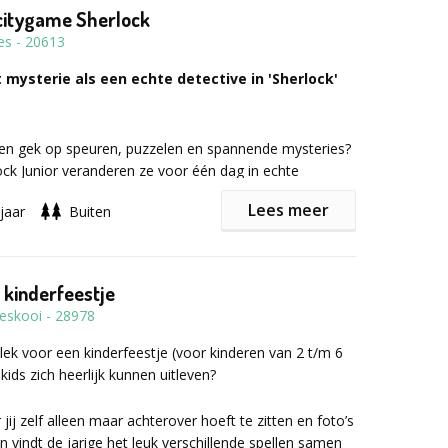
citygame Sherlock
es
-
20613
 mysterie als een echte detective in 'Sherlock'
ren gek op speuren, puzzelen en spannende mysteries?
ock Junior veranderen ze voor één dag in echte
Gewapend met een smartphone trekken ze in teams
Lees meer
jaar
Buiten
 om aanwijzingen te vinden, raadsels op te lossen en
o-opdrachten uit te voeren.
 kinderfeestje
 spannende thema’s
: los een mysterieuze
jeskooi
-
28978
p of ontrafel een heus moordmysterie. Het spel duurt
inuten en kan vanaf 10 jaar zelfstandig worden
lek voor een kinderfeestje (voor kinderen van 2 t/m 6
en er jongere kinderen mee? Dan adviseren we
kids zich heerlijk kunnen uitleven?
oor een volwassene.
jij zelf alleen maar achterover hoeft te zitten en foto’s
 vindt de jarige het leuk verschillende spellen samen