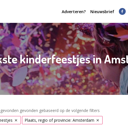
Adverteren?
Nieuwsbrief
kste kinderfeestjes in Am
s gevonden gevonden gebaseerd op de volgende filters
eestjes
Plaats, regio of provincie: Amsterdam