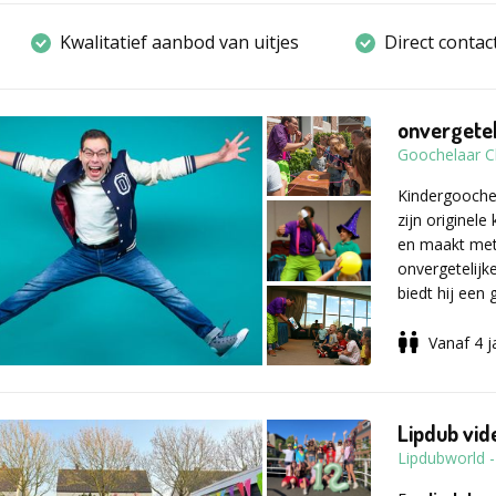
Kwalitatief aanbod van uitjes
Direct contac
onvergetel
Goochelaar C
Kindergooche
zijn originel
en maakt met 
onvergetelijk
biedt hij een
alle kinderen
altijd aangep
Vanaf 4 j
Goochelaar C
maar ook een
Lipdub vid
verjaardagsfee
Lipdubworld
kinderen die a
maakt Charly 