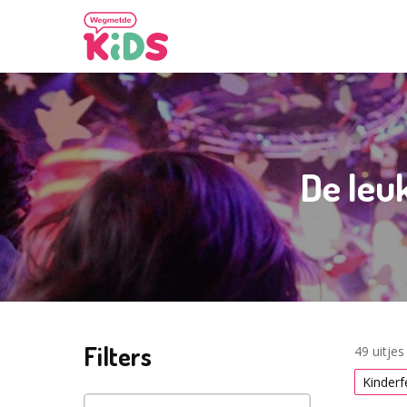
De leu
Filters
49 uitje
Kinderf