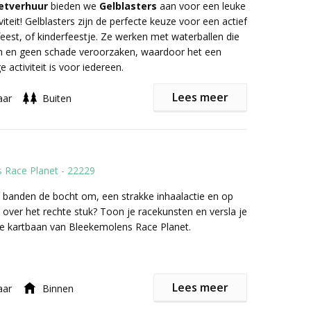
eorganiseerd, zoals workshops of een kinderatelier.
etverhuur
bieden we
Gelblasters
aan voor een leuke
jarige wordt extra in het zonnetje gezet met een
ndag- en woensdagmiddag geven we theaterlessen
iviteit! Gelblasters zijn de perfecte keuze voor een actief
autje. Daarnaast krijgt elke gast een token om hun
 van 6 t/m 12 jaar, waar de leerlingen zelf toewerken
sfeest, of kinderfeestje. Ze werken met waterballen die
oeven bij de grijpmachine en een leuke prijs te winnen.
presentatie in onze theaterzaal!
n en geen schade veroorzaken, waardoor het een
e activiteit is voor iedereen.
Lees meer
aar
Buiten
n een Gelblaster pakket?
s
 Race Planet
-
22229
s
(5.000 per persoon)
 banden de bocht om, een strakke inhaalactie en op
un
over het rechte stuk? Toon je racekunsten en versla je
de kartbaan van Bleekemolens Race Planet.
es
(2 kleuren)
gen
(2 kleuren)
k:
erfeestje
ten
Lees meer
aar
Binnen
e gek verjaardagsfeestje vieren bij Bleekemolens Race
 je wat anders te vieren? Dat kan! Kom met je