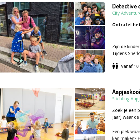
Detective 
City Adventur
Ontrafel het
Zijn de kinde
Tijdens Sherl
detectives. 
Vanaf 10 
door de buurt
creatieve fot
Aapjeskooi
Kies uit
twee
Stichting Aap
diamantroof o
ongeveer 90 m
Zoek je een p
gespeeld. Do
jaar) waar de 
begeleiding d
Een plek waar 
kan maken? En