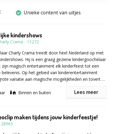
t
Unieke content van uitjes
ijke kindershows
harly Crama
-
11272
laar Charly Crama treedt door heel Nederland op met
e kindershows. Hij is een graag geziene kindergoochelaar
zijn magisch entertainment elk kinderfeest tot een
e belevenis. Op het gebied van kinderentertainment
 grote variatie aan magische mogelijkheden en tovert bij
 een lach van verbazing op het gezicht. De show wordt
Lees meer
ast aan de leeftijden van de kinderen.
aar
Binnen en buiten
harly heeft een kindershow voor grote evenementen,
 kindershow voor een kinderfeest of een
eoclip maken tijdens jouw kinderfeestje!
st bij u thuis in de huiskamer of in de tuin, of voor
-
28965
anwezig zijn op een bruiloft. Bij al zijn kindershows
veelvuldig gebruik van magie, humor en interactie.