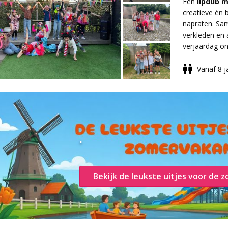
Een
lipdub m
creatieve én 
In 2013 behaa
napraten. Sam
Goochelen - P
verkleden en 
Kampioen Goo
verjaardag on
Kindergooch
Vanaf 8 j
– Kindershow 
Bij
Lipdubwo
– Charly’s G
ze kinderen o
– Workshop G
voor kinderfe
– Jamie & Ch
geen lange on
– Jamie & Cha
scènes – veel
– Kindershow 
.
We maken ook
herinneringen
Bekijk de leukste uitjes voor de z