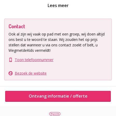
Ligging uitje
Lees meer
We organiseren sportieve kinderfeestjes voor peuters
en kleuters in regio: Amsterdam, Arnhem, Leiden,
Rotterdam en Utrecht.
Contact
Ook al zijn wij vaak op pad met een groep, wij doen altijd
Ontvang informatie / offerte
ons best u te woord te staan.
Wij zouden het op prijs
stellen dat wanneer u via ons contact zoekt of belt, u
WegmetdeKids vermeldt!
Andere activiteiten van dit bedrijf
Toon telefoonnummer
Bezoek de website
Ontvang informatie / offerte
Gymlessen voor dreumesen, peuters en kleuters