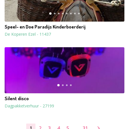
Speel- en Doe Paradijs Kinderboerderij
De Koperen Ezel
-
11437
Silent disco
Dagpakketverhuur
-
27199
2
3
4
5
...
31
1