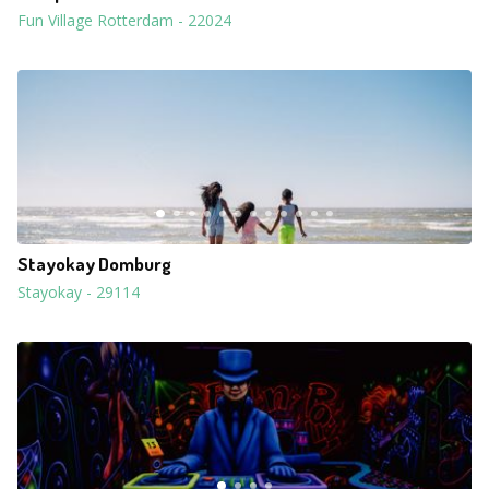
Fun Village Rotterdam
-
22024
Stayokay Domburg
Stayokay
-
29114