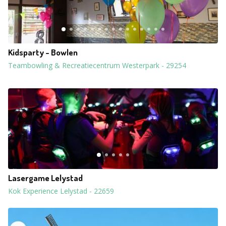
Kidsparty - Bowlen
Teambowling & Recreatiecentrum Westerpark
-
29254
Lasergame Lelystad
Kok Experience Lelystad
-
22659