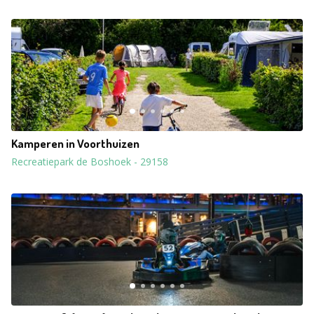
Kamperen in Voorthuizen
Recreatiepark de Boshoek
-
29158