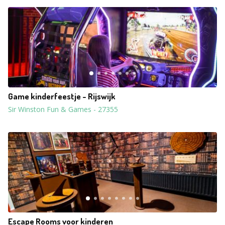
Game kinderfeestje - Rijswijk
Sir Winston Fun & Games
-
27355
Escape Rooms voor kinderen