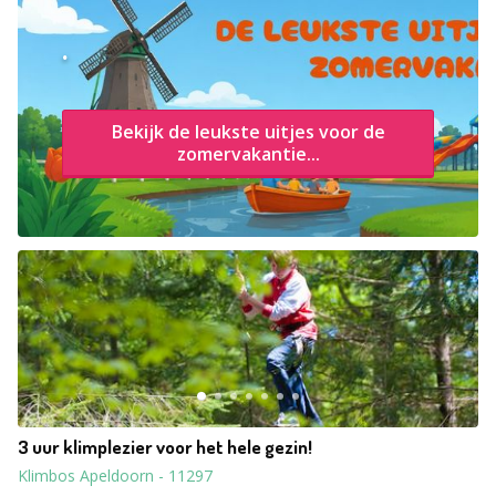
.
Bekijk de leukste uitjes voor de
zomervakantie...
3 uur klimplezier voor het hele gezin!
Klimbos Apeldoorn
-
11297