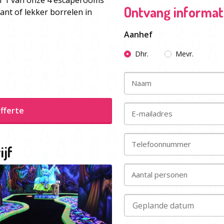
of 1 van onze 4 escaperooms
Ontvang informati
ant of lekker borrelen in
Aanhef
Dhr.
Mevr.
Naam
fferte
E-mailadres
Telefoonnummer
ijf
Aantal personen