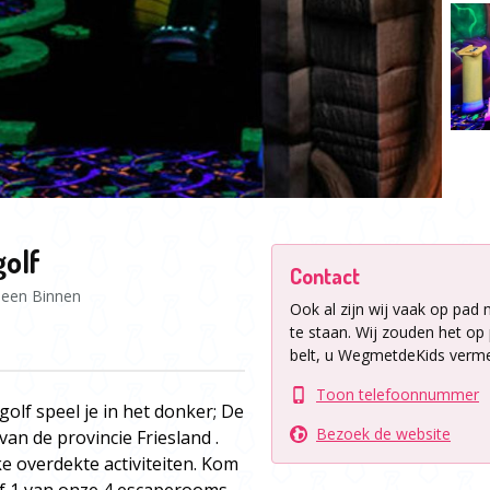
golf
Contact
leen Binnen
Ook al zijn wij vaak op pad 
te staan.
Wij zouden het op p
belt, u WegmetdeKids verme
Toon telefoonnummer
golf speel je in het donker; De
Bezoek de website
an de provincie Friesland .
e overdekte activiteiten. Kom