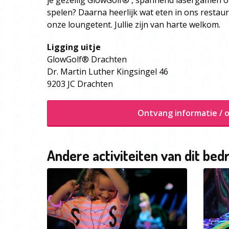
je gezellig GlowGolf® , spannend lasergamen 
spelen? Daarna heerlijk wat eten in ons restaur
onze loungetent. Jullie zijn van harte welkom.
Ligging uitje
GlowGolf® Drachten
Dr. Martin Luther Kingsingel 46
9203 JC Drachten
Ontvang informatie / o
Andere activiteiten van dit bedr