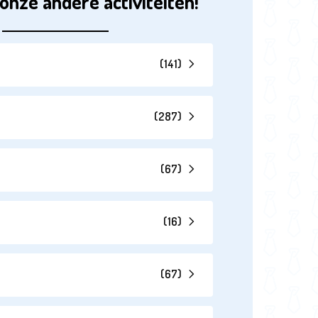
onze andere activiteiten!
(
141
)
(
287
)
(
67
)
(
16
)
(
67
)