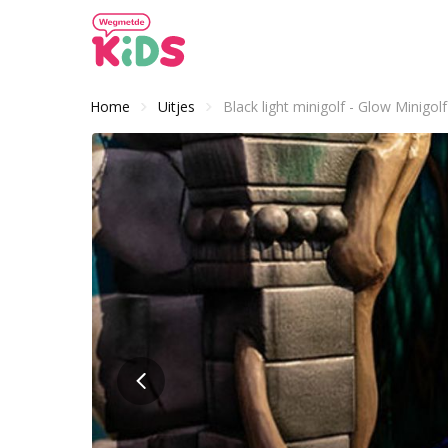
Home
Uitjes
Black light minigolf - Glow Minigolf