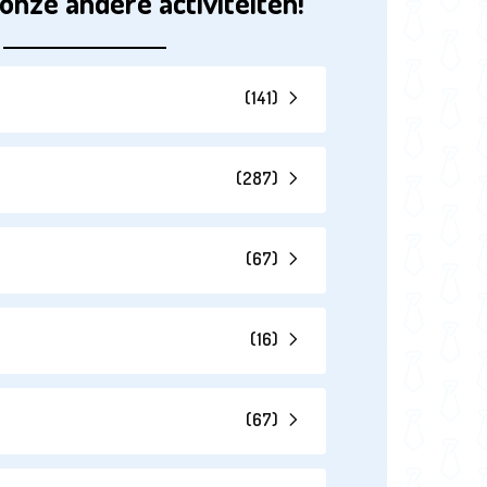
onze andere activiteiten!
(
141
)
(
287
)
(
67
)
(
16
)
(
67
)