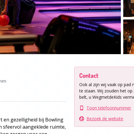
Contact
nnen
Ook al zijn wij vaak op pad 
te staan.
Wij zouden het op p
belt, u WegmetdeKids verme
Toon telefoonnummer
Bezoek de website
t en gezelligheid bij Bowling
n sfeervol aangeklede ruimte,