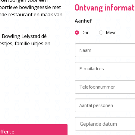
kken zorgen voor een
Ontvang informati
portieve bowlingsessie met
ende restaurant en maak van
Aanhef
Dhr.
Mevr.
 Bowling Lelystad dé
tjes, familie uitjes en
Naam
E-mailadres
Telefoonnummer
Aantal personen
fferte