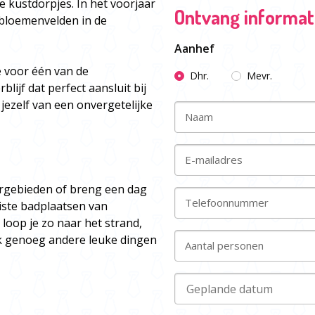
 kustdorpjes. In het voorjaar
Ontvang informati
 bloemenvelden in de
Aanhef
e voor één van de
Dhr.
Mevr.
lijf dat perfect aansluit bij
jezelf van een onvergetelijke
Naam
E-mailadres
rgebieden of breng een dag
Telefoonnummer
iste badplaatsen van
loop je zo naar het strand,
ok genoeg andere leuke dingen
Aantal personen