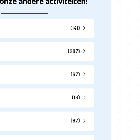
onze andere activiteiten!
(
141
)
(
287
)
(
67
)
(
16
)
(
67
)