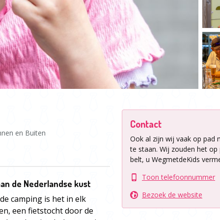
Contact
nnen en Buiten
Ook al zijn wij vaak op pad 
te staan.
Wij zouden het op p
belt, u WegmetdeKids verme
Toon telefoonnummer
aan de Nederlandse kust
Bezoek de website
de camping is het in elk
n, een fietstocht door de