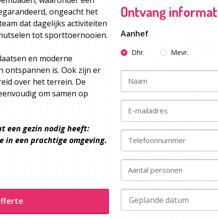
wembaden, waaronder een
Ontvang informati
gegarandeerd, ongeacht het
eam dat dagelijks activiteiten
Aanhef
knutselen tot sporttoernooien.
Dhr.
Mevr.
laatsen en moderne
en ontspannen is. Ook zijn er
Naam
id over het terrein. De
t eenvoudig om samen op
E-mailadres
t een gezin nodig heeft:
me in een prachtige omgeving.
Telefoonnummer
Aantal personen
fferte