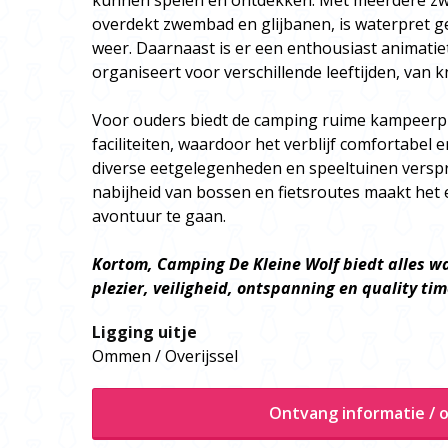
kunnen spelen en ontdekken. Met meerdere z
overdekt zwembad en glijbanen, is waterpret 
weer. Daarnaast is er een enthousiast animatiet
organiseert voor verschillende leeftijden, van 
Voor ouders biedt de camping ruime kampeerp
faciliteiten, waardoor het verblijf comfortabel 
diverse eetgelegenheden en speeltuinen verspre
nabijheid van bossen en fietsroutes maakt he
avontuur te gaan.
Kortom, Camping De Kleine Wolf biedt alles wa
plezier, veiligheid, ontspanning en quality ti
Ligging uitje
Ommen / Overijssel
Ontvang informatie / o