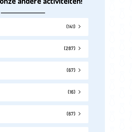
onze andere activiteiten!
(
141
)
(
287
)
(
67
)
(
16
)
(
67
)