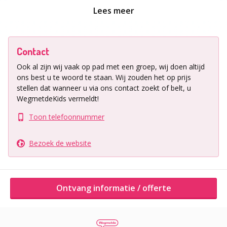
Niet mogelijk tijdens schoolvakanties en op
Lees meer
feestdagen.
Reguliere openingstijden
Contact
Ook al zijn wij vaak op pad met een groep, wij doen altijd
Maandag: 19:00 tot 23:00 uur
ons best u te woord te staan.
Wij zouden het op prijs
Dinsdag: 19:00 tot 23:00 uur
stellen dat wanneer u via ons contact zoekt of belt, u
Woensdag: 14:00 tot 23:00 uur
WegmetdeKids vermeldt!
Donderdag: 19:00 tot 23:00 uur
Toon telefoonnummer
Vrijdag: 14:00 tot 23:00 uur
Zaterdag: 14:00 tot 23:00 uur
Zondag: 14:00 tot 23:00 uur
Bezoek de website
Prijzen
Ontvang informatie / offerte
Kinderen € 16,00
Volwassenen € 8,00