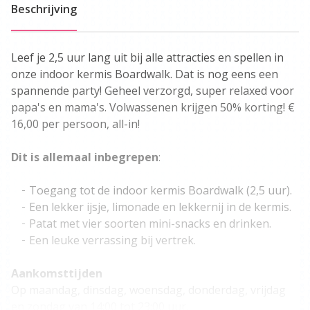
Beschrijving
Leef je 2,5 uur lang uit bij alle attracties en spellen in
onze indoor kermis Boardwalk. Dat is nog eens een
spannende party! Geheel verzorgd, super relaxed voor
papa's en mama's. Volwassenen krijgen 50% korting! €
16,00 per persoon, all-in!
Dit is allemaal inbegrepen
:
Toegang tot de indoor kermis Boardwalk (2,5 uur).
Een lekker ijsje, limonade en lekkernij in de kermis.
Patat met vier soorten mini-snacks en drinken.
Een leuke verrassing bij vertrek.
Aankomsttijden
Op maandag, dinsdag, woensdag, donderdag, vrijdag
en zondag van 14:00 tot 23:00 uur.