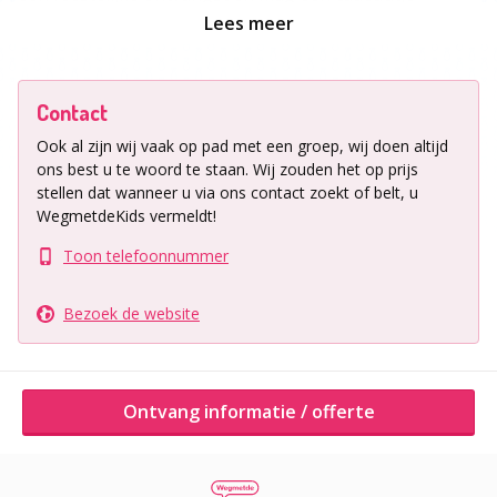
uitzoeken in de schatkamer! Geniet onbeperkt van een
Lees meer
heerlijk glaasje ranja en kies uit een lekkere snack.
Afhankelijk van het arrangement kan het feestje
uitgebreid worden met eten en/of andere activiteiten!
Contact
Ook al zijn wij vaak op pad met een groep, wij doen altijd
Ligging uitje
ons best u te woord te staan.
Wij zouden het op prijs
KidsPlaza Vught
stellen dat wanneer u via ons contact zoekt of belt, u
Maarten Trompstraat 32
WegmetdeKids vermeldt!
5262 VM Vught
Toon telefoonnummer
Bezoek de website
Ontvang informatie / offerte
Ontvang informatie / offerte
Andere activiteiten van dit bedrijf