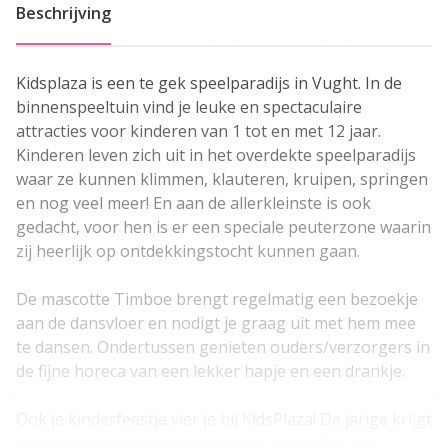
Beschrijving
Kidsplaza is een te gek speelparadijs in Vught. In de
binnenspeeltuin vind je leuke en spectaculaire
attracties voor kinderen van 1 tot en met 12 jaar.
Kinderen leven zich uit in het overdekte speelparadijs
waar ze kunnen klimmen, klauteren, kruipen, springen
en nog veel meer! En aan de allerkleinste is ook
gedacht, voor hen is er een speciale peuterzone waarin
zij heerlijk op ontdekkingstocht kunnen gaan.
De mascotte Timboe brengt regelmatig een bezoekje
aan de dansvloer en nodigt je graag uit met hem mee
te dansen. Ondertussen genieten ouders/verzorgers in
de fijne horeca van een lekker hapje en een drankje.
Ook je kinderfeestje vier je bij KidsPlaza! De jarige krijgt
een feestelijke ontvangst en mag een cadeautje