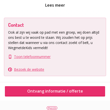
historische sterrenwacht zien in een rondleiding. Op de
Lees meer
Kinderkijkavonden is er ook van alles te ontdekken
over de maan, planeten en sterren in de proefjes. Hoe
ontstaan kraters op de maan, hoeveel weeg jij op Mars
Contact
en kun jij de naam van een ster vinden met een
Ook al zijn wij vaak op pad met een groep, wij doen altijd
sterrenkaart?
ons best u te woord te staan.
Wij zouden het op prijs
stellen dat wanneer u via ons contact zoekt of belt, u
Data en tijd
WegmetdeKids vermeldt!
Elke zaterdagavond
Toon telefoonnummer
19.30-21.00 uur
kinderen 6-12 jaar
Bezoek de website
Meer informatie en tickets via de
website van
Sonnenborgh
.
Ontvang informatie / offerte
Ligging uitje
Zonnenburg 2, Utrecht
Kinderuitjes Utrecht