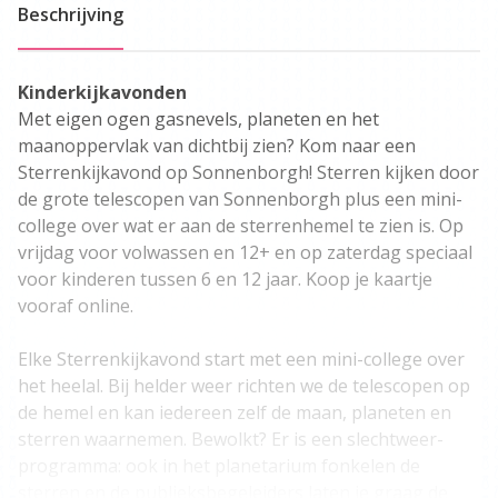
Beschrijving
Kinderkijkavonden
Met eigen ogen gasnevels, planeten en het
maanoppervlak van dichtbij zien? Kom naar een
Sterrenkijkavond op Sonnenborgh! Sterren kijken door
de grote telescopen van Sonnenborgh plus een mini-
college over wat er aan de sterrenhemel te zien is. Op
vrijdag voor volwassen en 12+ en op zaterdag speciaal
voor kinderen tussen 6 en 12 jaar. Koop je kaartje
vooraf online.
Elke Sterrenkijkavond start met een mini-college over
het heelal. Bij helder weer richten we de telescopen op
de hemel en kan iedereen zelf de maan, planeten en
sterren waarnemen. Bewolkt? Er is een slechtweer-
programma: ook in het planetarium fonkelen de
sterren en de publieksbegeleiders laten je graag de