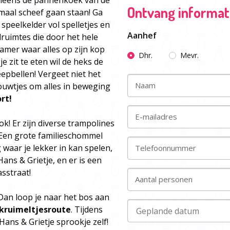
 ineens de pannenkoek van de
Ontvang informati
emaal scheef gaan staan! Ga
speelkelder vol spelletjes en
Aanhef
lruimtes die door het hele
 kamer waar alles op zijn kop
Dhr.
Mevr.
je zit te eten wil de heks de
pbellen! Vergeet niet het
Naam
ouwtjes om alles in beweging
rt!
E-mailadres
ok! Er zijn diverse trampolines
 Een grote familieschommel
waar je lekker in kan spelen,
Telefoonnummer
Hans & Grietje, en er is een
sstraat!
Aantal personen
Dan loop je naar het bos aan
kruimeltjesroute
. Tijdens
Hans & Grietje sprookje zelf!