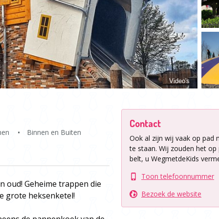
Video's
Contact
nen
Binnen en Buiten
Ook al zijn wij vaak op pad 
te staan.
Wij zouden het op p
belt, u WegmetdeKids verme
Toon telefoonnummer
 en oud! Geheime trappen die
Bezoek de website
de grote heksenketel!