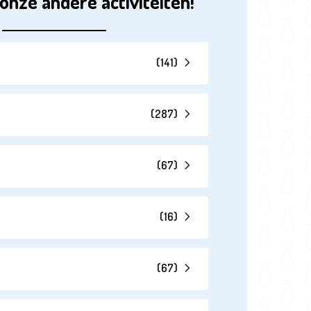
onze andere activiteiten!
(
141
)
(
287
)
(
67
)
(
16
)
(
67
)