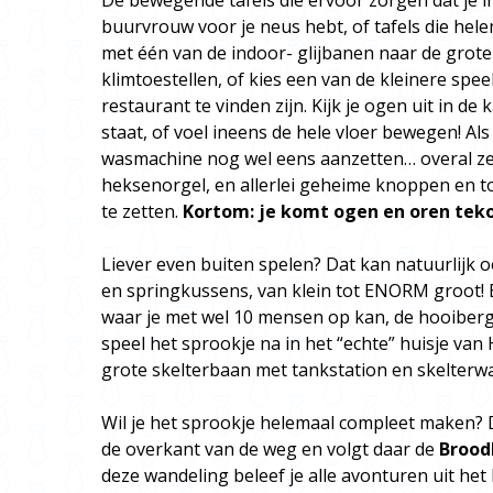
De bewegende tafels die ervoor zorgen dat je
buurvrouw voor je neus hebt, of tafels die hel
met één van de indoor- glijbanen naar de grote 
klimtoestellen, of kies een van de kleinere spee
restaurant te vinden zijn. Kijk je ogen uit in de
staat, of voel ineens de hele vloer bewegen! Als 
wasmachine nog wel eens aanzetten… overal zee
heksenorgel, en allerlei geheime knoppen en t
te zetten.
Kortom: je komt ogen en oren teko
Liever even buiten spelen? Dat kan natuurlijk o
en springkussens, van klein tot ENORM groot!
waar je met wel 10 mensen op kan, de hooiberg 
speel het sprookje na in het “echte” huisje van 
grote skelterbaan met tankstation en skelterwa
Wil je het sprookje helemaal compleet maken? 
de overkant van de weg en volgt daar de
Brood
deze wandeling beleef je alle avonturen uit het 