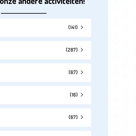
onze andere activiteiten!
(
141
)
(
287
)
(
67
)
(
16
)
(
67
)