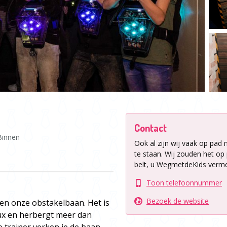
Contact
Binnen
Ook al zijn wij vaak op pad 
te staan.
Wij zouden het op p
belt, u WegmetdeKids verme
Toon telefoonnummer
Bezoek de website
en onze obstakelbaan. Het is
ux en herbergt meer dan