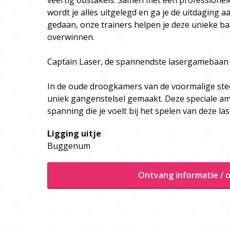
veertig obstakels. Samen met een professionele
wordt je alles uitgelegd en ga je de uitdaging a
gedaan, onze trainers helpen je deze unieke ba
overwinnen.
Captain Laser, de spannendste lasergamebaan 
In de oude droogkamers van de voormalige st
uniek gangenstelsel gemaakt. Deze speciale am
spanning die je voelt bij het spelen van deze l
Ligging uitje
Buggenum
Ontvang informatie / o