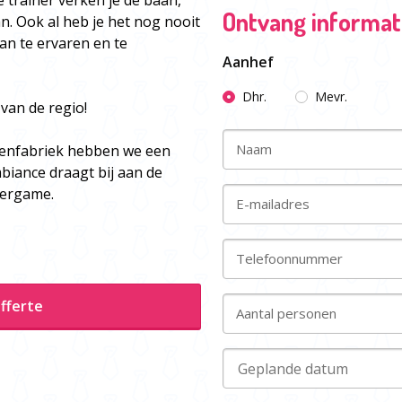
 trainer verken je de baan,
Ontvang informati
an. Ook al heb je het nog nooit
an te ervaren en te
Aanhef
Dhr.
Mevr.
van de regio!
Naam
eenfabriek hebben we een
biance draagt bij aan de
asergame.
E-mailadres
Telefoonnummer
fferte
Aantal personen