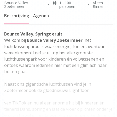
Bounce Valley
1 - 100
Alleen
Zoetermeer
personen
Binnen
Beschrijving
Agenda
Bounce Valley. Springt eruit.
Welkom bij
Bounce Valley Zoetermeer
, het
luchtkussenparadijs waar energie, fun en avontuur
samenkomen! Leef je uit op het allergrootste
luchtkussenpark voor kinderen én volwassenen en
ontdek waarom iedereen hier met een glimlach naar
buiten gaat.
Naast ons gigantische luchtkussen vind je in
Zoetermeer ook de gloednieuwe Lightfloor
van TikTok en nu al een enorme hit bij kinderen én
tieners! Dans, spring en laat de vloer oplichten onder je
voeten terwijl je meebeweegt op de muziek. Eindeloos