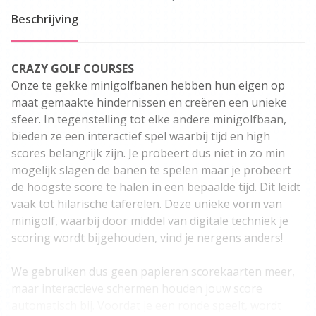
Beschrijving
CRAZY GOLF COURSES
Onze te gekke minigolfbanen hebben hun eigen op
maat gemaakte hindernissen en creëren een unieke
sfeer. In tegenstelling tot elke andere minigolfbaan,
bieden ze een interactief spel waarbij tijd en high
scores belangrijk zijn. Je probeert dus niet in zo min
mogelijk slagen de banen te spelen maar je probeert
de hoogste score te halen in een bepaalde tijd. Dit leidt
vaak tot hilarische taferelen. Deze unieke vorm van
minigolf, waarbij door middel van digitale techniek je
scoring wordt bijgehouden, vind je nergens anders!
We gebruiken dus geen papieren scorekaarten meer,
maar interactieve schermen houden jouw score
automatisch bij. Voordat je een ronde speelt, wordt