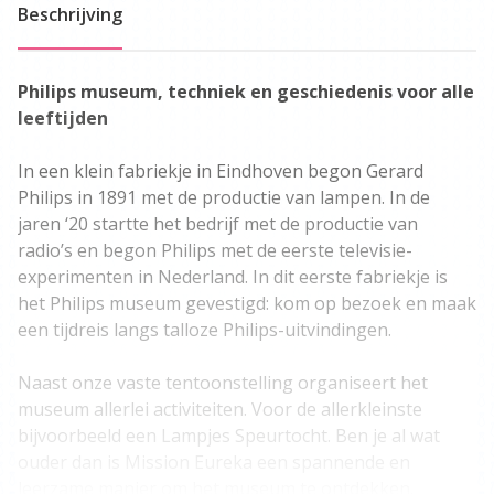
Beschrijving
Philips museum, techniek en geschiedenis voor alle
leeftijden
In een klein fabriekje in Eindhoven begon Gerard
Philips in 1891 met de productie van lampen. In de
jaren ‘20 startte het bedrijf met de productie van
radio’s en begon Philips met de eerste televisie-
experimenten in Nederland. In dit eerste fabriekje is
het Philips museum gevestigd: kom op bezoek en maak
een tijdreis langs talloze Philips-uitvindingen.
Naast onze vaste tentoonstelling organiseert het
museum allerlei activiteiten. Voor de allerkleinste
bijvoorbeeld een Lampjes Speurtocht. Ben je al wat
ouder dan is Mission Eureka een spannende en
leerzame manier om het museum te ontdekken.