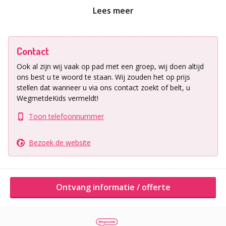
Lees meer
Bekijk de website en houd onze social media kanalen in
de gaten voor de actuele agenda!
Contact
Ligging uitje
Ook al zijn wij vaak op pad met een groep, wij doen altijd
Eindhoven
ons best u te woord te staan.
Wij zouden het op prijs
stellen dat wanneer u via ons contact zoekt of belt, u
Emmasingel 31
WegmetdeKids vermeldt!
Toon telefoonnummer
Ontvang informatie / offerte
Bezoek de website
Ontvang informatie / offerte