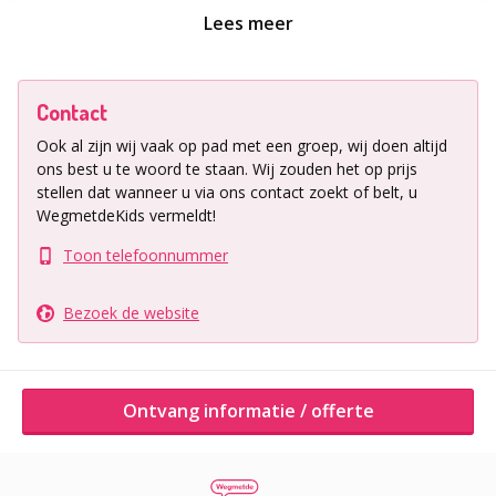
Ligging uitje
Lees meer
Lage Ham 35
5102 AA Dongen
Contact
Ontvang informatie / offerte
Ook al zijn wij vaak op pad met een groep, wij doen altijd
ons best u te woord te staan.
Wij zouden het op prijs
stellen dat wanneer u via ons contact zoekt of belt, u
Andere activiteiten van dit bedrijf
WegmetdeKids vermeldt!
Toon telefoonnummer
Bezoek de website
Ontvang informatie / offerte
Space Jungle