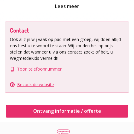
Bij de steenkolenmijn werken 14 ex-mijnwerkers met
Lees meer
een zeer ruime ondergrondse ervaring. Elke gids
vertelt zijn eigen verhaal, met de nodige humor,
waardoor de sfeer van toen herleeft. Dit gevoel
Contact
wordt extra versterkt door de demonstraties van
mijnbouw-machines, die werken op de speciaal
Ook al zijn wij vaak op pad met een groep, wij doen altijd
hiervoor aangelegde perslucht-installatie. Door de
ons best u te woord te staan.
Wij zouden het op prijs
stellen dat wanneer u via ons contact zoekt of belt, u
opstelling is speciale kleding overbodig in dit
WegmetdeKids vermeldt!
ondergrondse avontuur voor jong en oud.
Toon telefoonnummer
Ligging uitje
Gelegen in het gezellige Zuid Limburg!!
Bezoek de website
Ontvang informatie / offerte
Ontvang informatie / offerte
Andere activiteiten van dit bedrijf