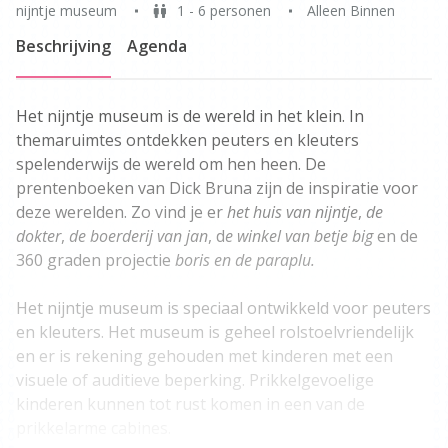
nijntje museum
1 - 6 personen
Alleen Binnen
Beschrijving
Agenda
Het nijntje museum is de wereld in het klein. In
themaruimtes ontdekken peuters en kleuters
spelenderwijs de wereld om hen heen. De
prentenboeken van Dick Bruna zijn de inspiratie voor
deze werelden. Zo vind je er
het huis van nijntje
,
de
dokter
,
de boerderij van jan
, d
e winkel van betje big
en de
360 graden projectie
boris en de paraplu.
Het nijntje museum is speciaal ontwikkeld voor peuters
en kleuters. Het museum is geheel rolstoelvriendelijk
en er is rekening gehouden met kinderen met een
visuele of auditieve beperking. Prikkelgevoelige
kinderen kunnen tot rust komen in een van de
prikkelarme cabines.