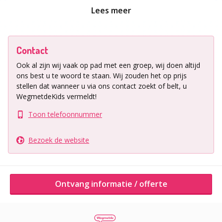
Lees meer
Er worden regelmatig activiteiten in het museum
georganiseerd. Zo wordt er o.a. elke week voorgelezen
en elke 2 weken meertalig voorgelezen en vindt er een
Contact
aantal keer per jaar een prikkelarme ochtend plaats.
Ook al zijn wij vaak op pad met een groep, wij doen altijd
Vergeet ook niet een bezoekje te brengen aan het
ons best u te woord te staan.
Wij zouden het op prijs
nijntje museumcafé en de museumwinkel aan de
stellen dat wanneer u via ons contact zoekt of belt, u
overkant van de straat.
WegmetdeKids vermeldt!
Toon telefoonnummer
Tickets zijn alleen online te koop. Het museum is vaak
uitverkocht, dus voorkom teleurstellingen en reserveer van
Bezoek de website
tevoren je tickets.
Ligging uitje
Het nijntje museum ligt heel centraal in Utrecht, op
Ontvang informatie / offerte
Agnietenstraat 2.
openbaar vervoer