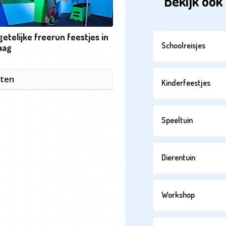
Bekijk ook 
etelijke freerun feestjes in
Schoolreisjes
aag
iten
Kinderfeestjes
Speeltuin
Dierentuin
Workshop