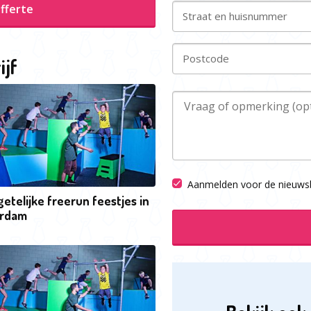
fferte
Straat en huisnummer
Postcode
ijf
Aanmelden voor de nieuwsb
etelijke freerun feestjes in
rdam