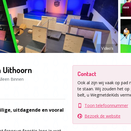
Video's
n Uithoorn
Contact
lleen Binnen
Ook al zijn wij vaak op pad 
te staan.
Wij zouden het op p
belt, u WegmetdeKids verme
Toon telefoonnummer
ilige, uitdagende en vooral
Bezoek de website