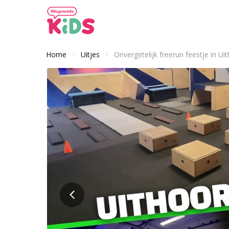
Home
Uitjes
Onvergetelijk freerun feestje in Ui