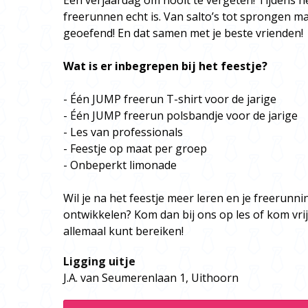
Een verjaardag om nooit te vergeten! Tijdens he
freerunnen echt is. Van salto’s tot sprongen m
geoefend! En dat samen met je beste vrienden!
Wat is er inbegrepen bij het feestje?
- Één JUMP freerun T-shirt voor de jarige
- Één JUMP freerun polsbandje voor de jarige
- Les van professionals
- Feestje op maat per groep
- Onbeperkt limonade
Wil je na het feestje meer leren en je freerunn
ontwikkelen? Kom dan bij ons op les of kom vrij
allemaal kunt bereiken!
Ligging uitje
J.A. van Seumerenlaan 1, Uithoorn