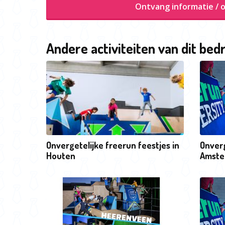
Ontvang informatie / o
Andere activiteiten van dit bedr
Onvergetelijke freerun feestjes in
Onverg
Houten
Amste