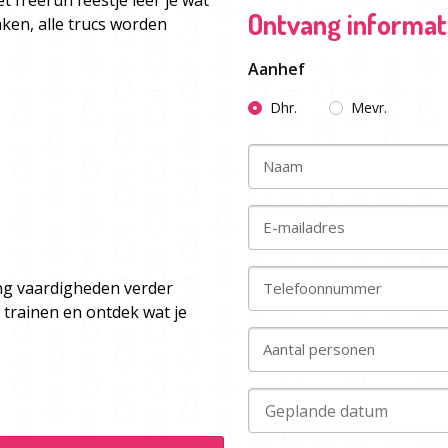
t freerun feestje leer je wat
Ontvang informati
aken, alle trucs worden
Aanhef
Dhr.
Mevr.
Naam
E-mailadres
ing vaardigheden verder
Telefoonnummer
 trainen en ontdek wat je
Aantal personen