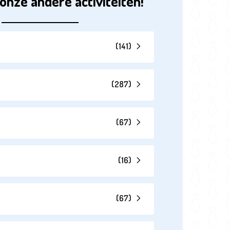
onze andere activiteiten!
(
141
)
(
287
)
(
67
)
(
16
)
(
67
)