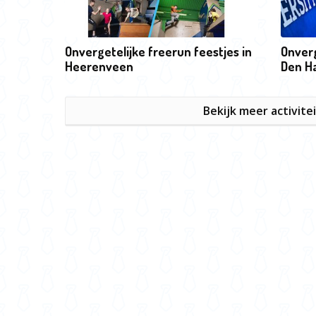
Onvergetelijke freerun feestjes in
Onverg
Heerenveen
Den H
Bekijk meer activite