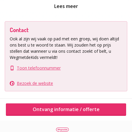
Lees meer
Ligging uitje
Waar: Leidsche Rijn Utrecht
Contact
Dit feestje vindt plaats in de wagenschuur bij de
boerderij van De Vrijstaat.
Ook al zijn wij vaak op pad met een groep, wij doen altijd
ons best u te woord te staan.
Wij zouden het op prijs
stellen dat wanneer u via ons contact zoekt of belt, u
WegmetdeKids vermeldt!
Ontvang informatie / offerte
Toon telefoonnummer
Andere activiteiten van dit bedrijf
Bezoek de website
Ontvang informatie / offerte