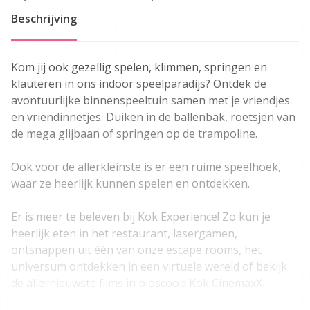
Beschrijving
Kom jij ook gezellig spelen, klimmen, springen en
klauteren in ons indoor speelparadijs? Ontdek de
avontuurlijke binnenspeeltuin samen met je vriendjes
en vriendinnetjes. Duiken in de ballenbak, roetsjen van
de mega glijbaan of springen op de trampoline.
Ook voor de allerkleinste is er een ruime speelhoek,
waar ze heerlijk kunnen spelen en ontdekken.
Er is meer te beleven bij Kok Experience! Zo kun je
heerlijk eten in het restaurant, lasergamen,
ontsnappen uit één van onze escape rooms, het
universum ontdekken in een virtuele wereld of bekijk
de allernieuwste films in bioscoop Kok CinemaxX.