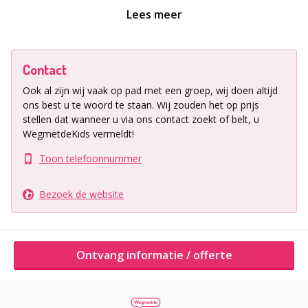
Lees meer
Ligging uitje
Lelystad
Contact
Ook al zijn wij vaak op pad met een groep, wij doen altijd
Ontvang informatie / offerte
ons best u te woord te staan.
Wij zouden het op prijs
stellen dat wanneer u via ons contact zoekt of belt, u
WegmetdeKids vermeldt!
Andere activiteiten van dit bedrijf
Toon telefoonnummer
Bezoek de website
Ontvang informatie / offerte
Kom lekker spelen in speelparadijs Harderwijk