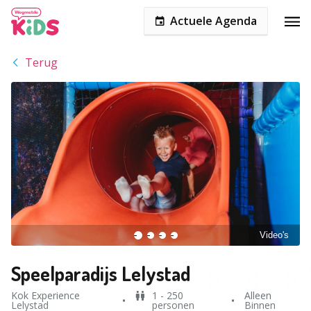
Actuele Agenda
Terug
Video's
Speelparadijs Lelystad
Kok Experience
1 - 250
Alleen
Lelystad
personen
Binnen