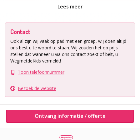
Lees meer
Andere activiteiten van dit bedrijf
Contact
Ook al zijn wij vaak op pad met een groep, wij doen altijd
ons best u te woord te staan.
Wij zouden het op prijs
stellen dat wanneer u via ons contact zoekt of belt, u
WegmetdeKids vermeldt!
Toon telefoonnummer
Kom lekker spelen in speelparadijs Harderwijk
Bezoek de website
Ontvang informatie / offerte