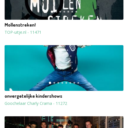
Mollenstreken!
TOP-uitje.nl
-
11471
onvergetelijke kindershows
Goochelaar Charly Crama
-
11272